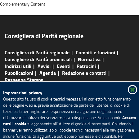
Complementary Content
Consigliera di Parità regionale
Consigliera di Parità regionale
Compiti e funzioni
Consigliere di Parità provinciali
Normativa
Indirizzi utili
Avvisi
Eventi
Patrocini
Pubblicazioni
Agenda
Redazione e contatti
Rassegna Stampa
Mappa del sito
Ricerca avanzata
Feed RSS
Impostazioni privacy
Questo sito fa uso di cookie tecnici necessari al corretto funzionamento
Redazione
Privacy
Note legali
Accessibilità
delle pagine web e, previa accettazione da parte dell’utente, di cookie di
Cookie policy
Impostazione Cookie
terze parti per migliorare l’esperienza di navigazione degli utenti ed
Accetta
ottimizzare l’utilizzo dei servizi messi a disposizione. Selezionando
tutti i cookie
si acconsente all’utilizzo di cookie di terze parti. Chiudendo il
banner verranno utilizzati solo i cookie tecnici necessari alla navigazione e
alcune funzionalità aggiuntive potrebbero non essere disponibili. Per