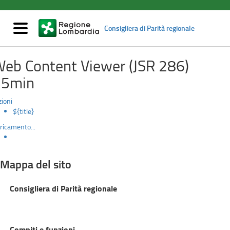
Mappa
Salta
al
del
contenuto
Mostra/nascondi
Consigliera di Parità regionale
principale
navigazione
sito
eb Content Viewer (JSR 286)
15min
zioni
${title}
ricamento...
Mappa del sito
Consigliera di Parità regionale
Compiti e funzioni