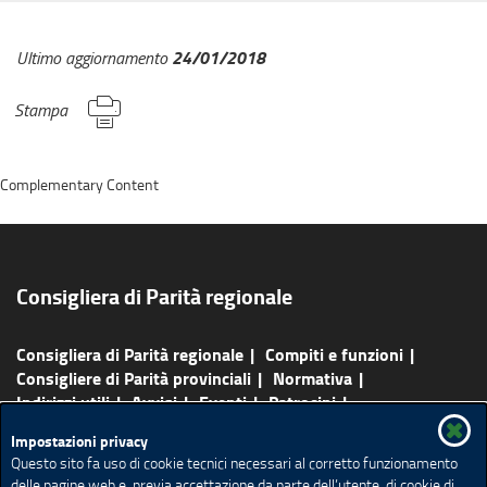
24/01/2018
Ultimo aggiornamento
Stampa
Complementary Content
Consigliera di Parità regionale
Consigliera di Parità regionale
Compiti e funzioni
Consigliere di Parità provinciali
Normativa
Indirizzi utili
Avvisi
Eventi
Patrocini
Pubblicazioni
Agenda
Redazione e contatti
Impostazioni privacy
Rassegna Stampa
Questo sito fa uso di cookie tecnici necessari al corretto funzionamento
delle pagine web e, previa accettazione da parte dell’utente, di cookie di