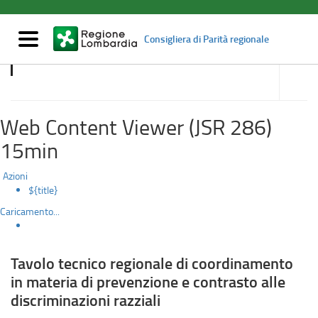
Tavolo
Salta
al
tecnico
contenuto
Mostra/nascondi
Consigliera di Parità regionale
principale
navigazione
regionale
accedi
alle
Compiti e funzioni
di
sotto
sezioni
coordinamento
Web Content Viewer (JSR 286)
in
15min
materia
Azioni
${title}
di
Caricamento...
prevenzione
e
Tavolo tecnico regionale di coordinamento
in materia di prevenzione e contrasto alle
contrasto
discriminazioni razziali
alle