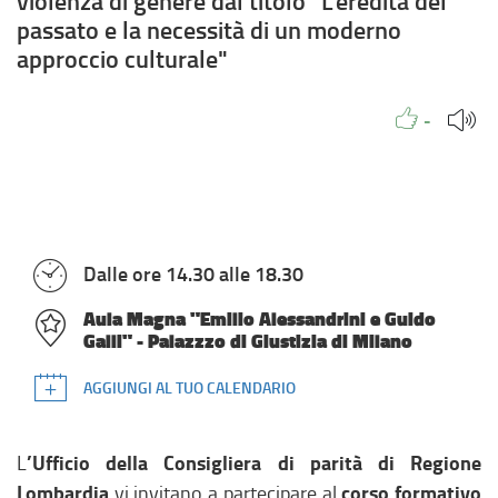
violenza di genere dal titolo “L'eredità del
passato e la necessità di un moderno
approccio culturale"
Piace a
Persone
Metti Mi pia
-
29 settembre 2022
Dalle ore 14.30 alle 18.30
Aula Magna "Emilio Alessandrini e Guido
Galli" - Palazzzo di Giustizia di Milano
AGGIUNGI AL TUO CALENDARIO
’Ufficio della Consigliera di parità di Regione
L
Lombardia
corso formativo
vi invitano a partecipare al