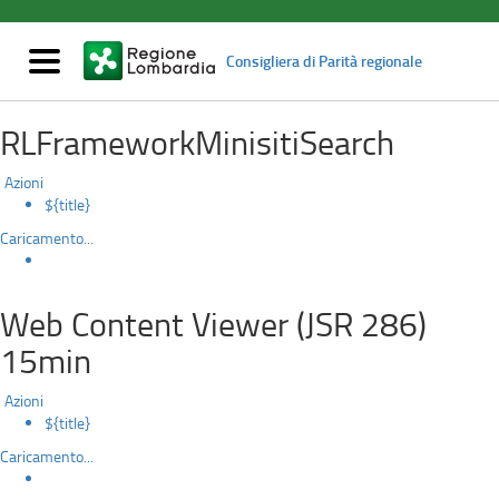
Corso
Salta
al
sul
contenuto
Mostra/nascondi
Consigliera di Parità regionale
principale
navigazione
tema
RLFrameworkMinisitiSearch
delle
Discriminazioni
Azioni
${title}
e
Caricamento...
violenza
di
Web Content Viewer (JSR 286)
15min
genere
dal
Azioni
${title}
titolo
Caricamento...
“L'eredità