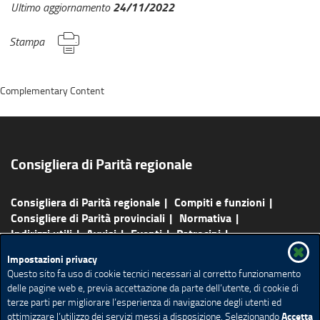
24/11/2022
Ultimo aggiornamento
Stampa
Complementary Content
Consigliera di Parità regionale
Consigliera di Parità regionale
Compiti e funzioni
Consigliere di Parità provinciali
Normativa
Indirizzi utili
Avvisi
Eventi
Patrocini
Pubblicazioni
Agenda
Redazione e contatti
Impostazioni privacy
Rassegna Stampa
Questo sito fa uso di cookie tecnici necessari al corretto funzionamento
delle pagine web e, previa accettazione da parte dell’utente, di cookie di
Mappa del sito
Ricerca avanzata
Feed RSS
terze parti per migliorare l’esperienza di navigazione degli utenti ed
Accetta
ottimizzare l’utilizzo dei servizi messi a disposizione. Selezionando
Redazione
Privacy
Note legali
Accessibilità