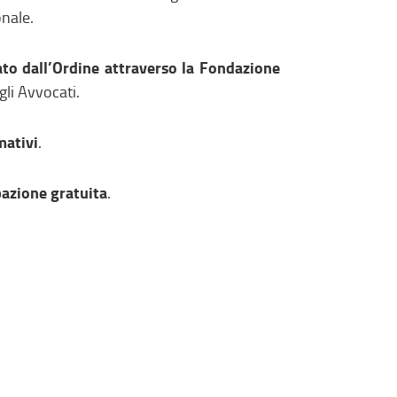
onale.
to dall’Ordine attraverso la Fondazione
li Avvocati.
mativi
.
pazione gratuita
.