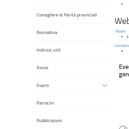
sezioni
genere”.
Consigliere di Parità provinciali
Web
Milano,
10
Azioni
Normativa
$
maggio
Caricame
Indirizzi utili
2022
(Palazzina
Eve
Avvisi
gen
ANMIG).
accedi
alle
Eventi
sotto
sezioni
Patrocini
10 
Pubblicazioni