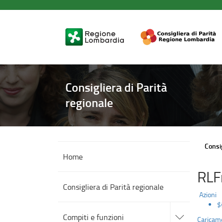
Evento
Salta
al
di
contenuto
principale
presentazione
del
corso
Consigliera di Parità
di
regionale
“Alta
Formazione
Consig
in
Home
RLF
diritto
Consigliera di Parità regionale
antidiscriminatorio
Azioni
$
accedi
alle
di
Compiti e funzioni
Caricame
sotto