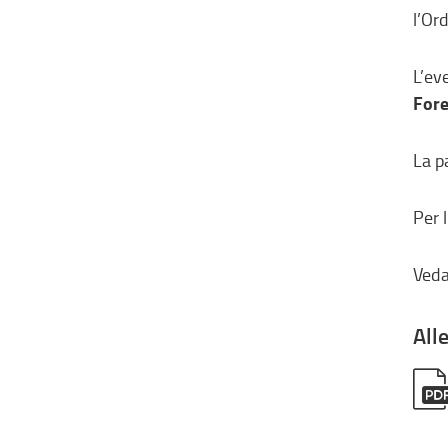
l’Or
L’ev
For
La p
Per l
Veda
All