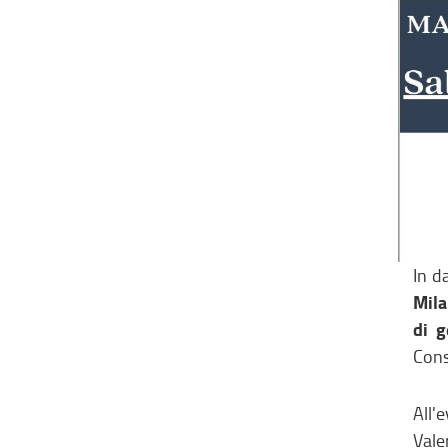
In d
Mila
di g
Cons
All'
Vale