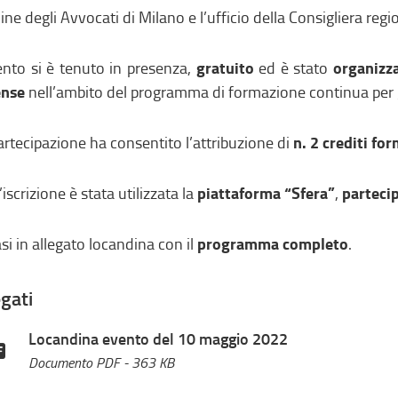
dine degli Avvocati di Milano e l’ufficio della Consigliera regi
gratuito
organizza
ento si è tenuto in presenza,
ed è stato
ense
nell’ambito del programma di formazione continua per g
n. 2 crediti for
artecipazione ha consentito l’attribuzione di
piattaforma “Sfera”
parteci
’iscrizione è stata utilizzata la
,
programma completo
si in allegato
locandina con il
.
egati
Locandina evento del 10 maggio 2022
Documento PDF
- 363 KB