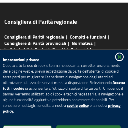
Consigliera di Parità regionale
Consigliera di Parità regionale
Compiti e funzioni
Consigliere di Parità provinciali
Normativa
Indirizzi utili
Avvisi
Eventi
Patrocini
Pubblicazioni
Agenda
Redazione e contatti
Impostazioni privacy
Rassegna Stampa
Questo sito fa uso di cookie tecnici necessari al corretto funzionamento
delle pagine web e, previa accettazione da parte dell’utente, di cookie di
Mappa del sito
Ricerca avanzata
Feed RSS
terze parti per migliorare l’esperienza di navigazione degli utenti ed
Accetta
ottimizzare l’utilizzo dei servizi messi a disposizione. Selezionando
Redazione
Privacy
Note legali
Accessibilità
tutti i cookie
si acconsente all’utilizzo di cookie di terze parti. Chiudendo il
Cookie policy
Impostazione Cookie
banner verranno utilizzati solo i cookie tecnici necessari alla navigazione e
alcune funzionalità aggiuntive potrebbero non essere disponibili. Per
cookie policy
privacy
conoscere i dettagli, consulta la nostra
e la nostra
policy.
© Copyright Regione Lombardia tutti i diritti riservati - C.F.